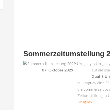
Sommerzeitumstellung 
In
Urugua
07. Oktober 2029
auf die so
2 auf 3 Uh
in Uruguay eine St
die Sommerzeit bzw
Zeitumstellung in 
Uruguay
.