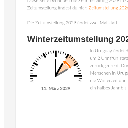
Diese Seite behandelt die Zeitumstellung 2029 in U
Zeitumstellung findest du hier:
Zeitumstellung 202
Die Zeitumstellung 2029 findet zwei Mal statt:
Winterzeitumstellung 2
In
Uruguay
findet 
um 2 Uhr früh stat
zurückgedreht. Du
Menschen in Urugua
die Winterzeit und 
ein halbes Jahr bis
11. März 2029