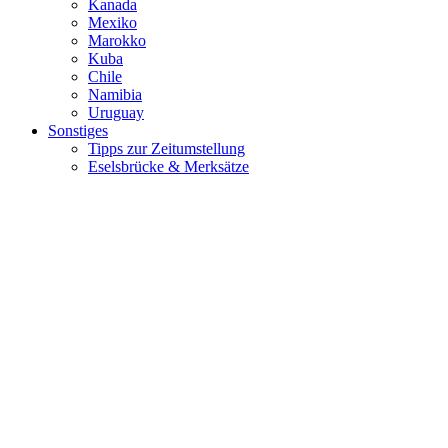
Kanada
Mexiko
Marokko
Kuba
Chile
Namibia
Uruguay
Sonstiges
Tipps zur Zeitumstellung
Eselsbrücke & Merksätze