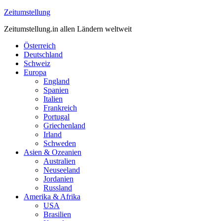
Zeitumstellung
Zeitumstellung.in allen Ländern weltweit
Österreich
Deutschland
Schweiz
Europa
England
Spanien
Italien
Frankreich
Portugal
Griechenland
Irland
Schweden
Asien & Ozeanien
Australien
Neuseeland
Jordanien
Russland
Amerika & Afrika
USA
Brasilien