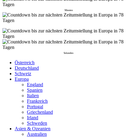
Minuten
Sekunden
Österreich
Deutschland
Schweiz
Europa
England
Spanien
Italien
Frankreich
Portugal
Griechenland
Irland
Schweden
Asien & Ozeanien
Australien