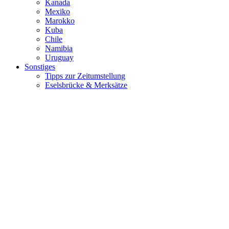
Kanada
Mexiko
Marokko
Kuba
Chile
Namibia
Uruguay
Sonstiges
Tipps zur Zeitumstellung
Eselsbrücke & Merksätze