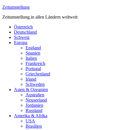
Zeitumstellung
Zeitumstellung.in allen Ländern weltweit
Österreich
Deutschland
Schweiz
Europa
England
Spanien
Italien
Frankreich
Portugal
Griechenland
Irland
Schweden
Asien & Ozeanien
Australien
Neuseeland
Jordanien
Russland
Amerika & Afrika
USA
Brasilien