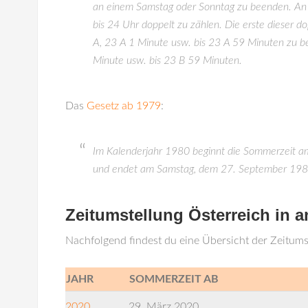
an einem Samstag oder Sonntag zu beenden. An 
bis 24 Uhr doppelt zu zählen. Die erste dieser d
A, 23 A 1 Minute usw. bis 23 A 59 Minuten zu be
Minute usw. bis 23 B 59 Minuten.
Das
Gesetz ab 1979
:
Im Kalenderjahr 1980 beginnt die Sommerzeit a
und endet am Samstag, dem 27. September 198
Zeitumstellung Österreich in 
Nachfolgend findest du eine Übersicht der Zeitums
JAHR
SOMMERZEIT AB
2020
29. März 2020