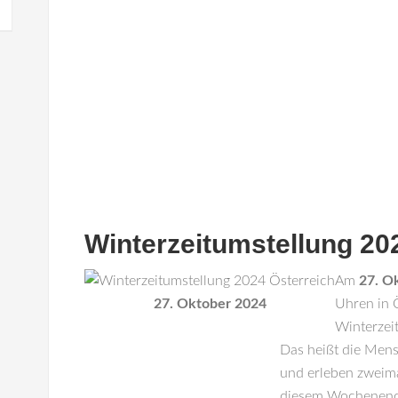
Winterzeitumstellung 20
Am
27. O
27. Oktober 2024
Uhren in
Winterzeit
Das heißt die Mens
und erleben zweim
diesem Wochenende 