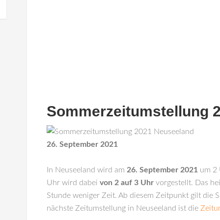
Sommerzeitumstellung 
26. September 2021
In
Neuseeland
wird am
26. September 2021
um 2 U
Uhr wird dabei
von 2 auf 3 Uhr
vorgestellt. Das he
Stunde weniger Zeit. Ab diesem Zeitpunkt gilt die
nächste Zeitumstellung in Neuseeland ist die
Zeitu