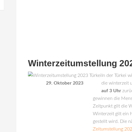
Winterzeitumstellung 20
In der
Türkei
wi
29. Oktober 2023
die winterzeit
auf 3 Uhr
zurü
gewinnen die Mensc
Zeitpunkt gilt die 
Winterzeit gilt ein
gestellt wird. Die n
Zeitumstellung 202