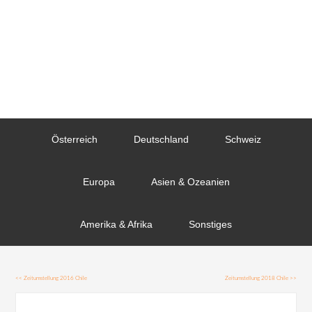
Österreich
Deutschland
Schweiz
Europa
Asien & Ozeanien
Amerika & Afrika
Sonstiges
<<
Zeitumstellung 2016 Chile
Zeitumstellung 2018 Chile
>>